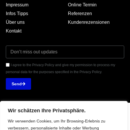
Impressum
Online Termin
Infos Tipps
Referenzen
Über uns
Kundenrezensionen
Kontakt
I agree to the Privacy Policy and give my permission to process my
personal data for the purposes specified in the Privacy Policy.
Send
Wir schätzen Ihre Privatsphäre.
4.9





Wir verwenden Cookies, um Ihr Browsing-Erlebnis zu
KUNDENBEWERTUNGEN
verbessern, personalisierte Inhalte oder Werbung